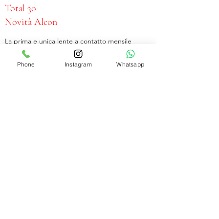
Total 30
Novità Alcon
La prima e unica lente a contatto mensile
con tecnologia Water Gradient, per il 100%
Phone
Instagram
Whatsapp
di acqua nella superficie, e CELLIGENT, per
una protezione per tutto il mese da depositi
e batteri.